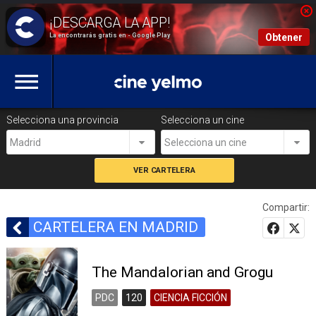
La encontrarás gratis en - Google Play
Obtener
Selecciona una provincia
Selecciona un cine
Madrid
Selecciona un cine
Compartir:
CARTELERA EN MADRID
The Mandalorian and Grogu
PDC
120
CIENCIA FICCIÓN