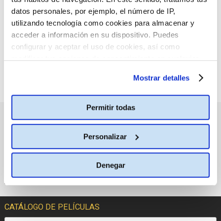
:(
criterio de búsqueda
datos personales, por ejemplo, el número de IP,
seleccionado.
utilizando tecnología como cookies para almacenar y
acceder a información en su dispositivo. Puedes
configurar y aceptar el uso de cookies, así como
modificar tus opciones de consentimiento en cualquier
momento.
Más información
Mostrar detalles
Permitir todas
PRÓXIMOS ESTRENOS
Personalizar
Denegar
CATÁLOGO DE PELÍCULAS