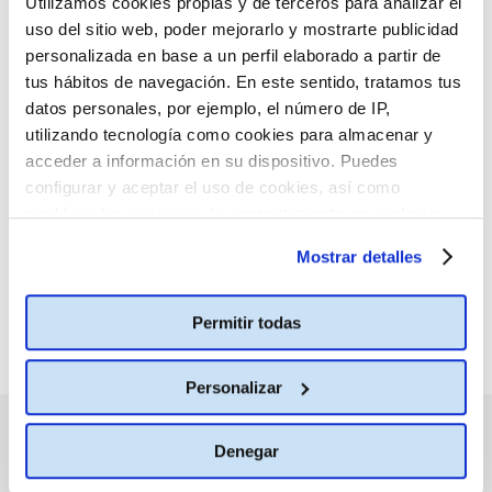
Utilizamos cookies propias y de terceros para analizar el
CONSULTA MÁS HORARIOS
uso del sitio web, poder mejorarlo y mostrarte publicidad
personalizada en base a un perfil elaborado a partir de
tus hábitos de navegación. En este sentido, tratamos tus
datos personales, por ejemplo, el número de IP,
utilizando tecnología como cookies para almacenar y
:(
No hay películas con el
acceder a información en su dispositivo. Puedes
criterio de búsqueda
configurar y aceptar el uso de cookies, así como
seleccionado.
modificar tus opciones de consentimiento en cualquier
momento.
Más información
Mostrar detalles
Permitir todas
Personalizar
PRÓXIMOS ESTRENOS
Denegar