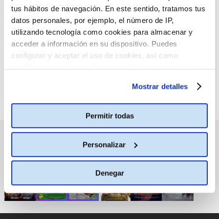
tus hábitos de navegación. En este sentido, tratamos tus
:(
No hay películas con el
datos personales, por ejemplo, el número de IP,
criterio de búsqueda
utilizando tecnología como cookies para almacenar y
seleccionado.
acceder a información en su dispositivo. Puedes
configurar y aceptar el uso de cookies, así como
modificar tus opciones de consentimiento en cualquier
momento.
Más información
Mostrar detalles
Permitir todas
PRÓXIMOS ESTRENOS
Personalizar
Denegar