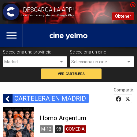
La encontrarás gratis en - Google Play
Obtener
Selecciona una provincia
Selecciona un cine
Madrid
Selecciona un cine
Compartir:
CARTELERA EN MADRID
Homo Argentum
M-12
98
COMEDIA