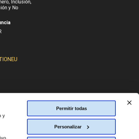
ero, Inclusión,
ión y No
uncia
R
TIONEU
SMOS:
Permitir todas
o y
Personalizar
ivo.