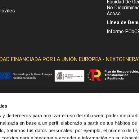
Equidad de Gén
No Discriminac
móviles
Acoso
Línea de Den
Informe PCbC
IDAD FINANCIADA POR LA
UNIÓN EUROPEA - NEXTGENERA
ies
 YELMO OBTIENE SOPORTE DE LOS SIGUIENTES ORGANI
 y de terceros para analizar el uso del sitio web, poder mejorarl
nalizada en base a un perfil elaborado a partir de tus hábitos de
o, tratamos tus datos personales, por ejemplo, el número de IP,
o cookies para almacenar y acceder a información en su disposit