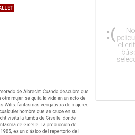
ALLET
:(
No
pelíc
el cri
bús
selec
amorado de Albrecht. Cuando descubre que
otra mujer, se quita la vida en un acto de
las Wilis: fantasmas vengativos de mujeres
a cualquier hombre que se cruce en su
cht visita la tumba de Giselle, donde
 fantasma de Giselle. La producción de
1985, es un clásico del repertorio del