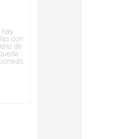
 hay
ulas con
terio de
queda
cionado.