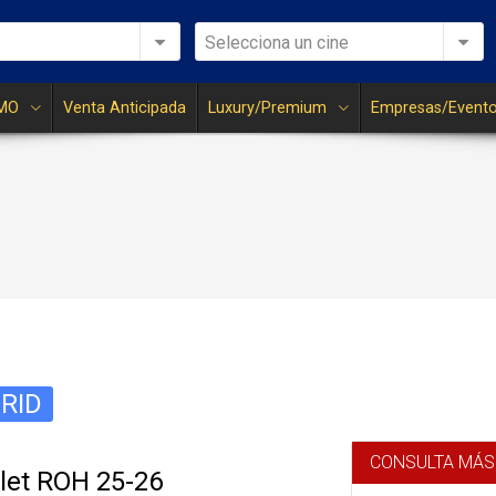
Selecciona un cine
MO
Venta Anticipada
Luxury/Premium
Empresas/Event
RID
CONSULTA MÁS
llet ROH 25-26