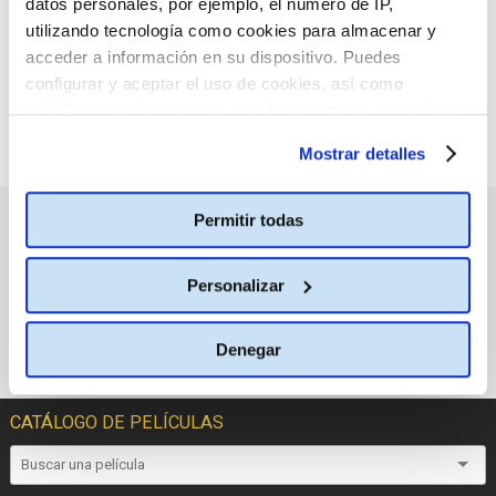
seleccionado.
datos personales, por ejemplo, el número de IP,
utilizando tecnología como cookies para almacenar y
acceder a información en su dispositivo. Puedes
configurar y aceptar el uso de cookies, así como
modificar tus opciones de consentimiento en cualquier
momento.
Más información
Mostrar detalles
Permitir todas
PRÓXIMOS ESTRENOS
Personalizar
Denegar
CATÁLOGO DE PELÍCULAS