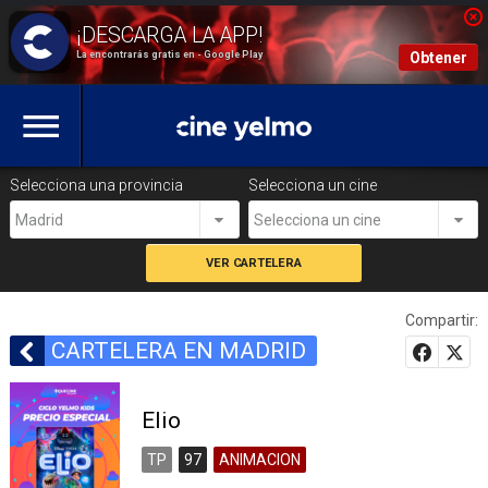
La encontrarás gratis en - Google Play
Obtener
Selecciona una provincia
Selecciona un cine
Madrid
Selecciona un cine
Compartir:
CARTELERA EN MADRID
Elio
TP
97
ANIMACION