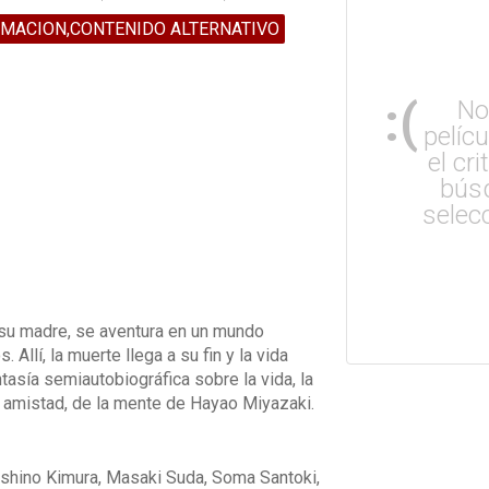
IMACION,CONTENIDO ALTERNATIVO
:(
No
pelíc
el cri
bús
selec
 su madre, se aventura en un mundo
Allí, la muerte llega a su fin y la vida
asía semiautobiográfica sobre la vida, la
a amistad, de la mente de Hayao Miyazaki.
oshino Kimura, Masaki Suda, Soma Santoki,