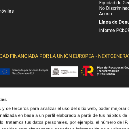
Equidad de Gén
No Discriminac
móviles
Acoso
Línea de Den
Informe PCbC
IDAD FINANCIADA POR LA
UNIÓN EUROPEA - NEXTGENERA
ies
 YELMO OBTIENE SOPORTE DE LOS SIGUIENTES ORGANI
 y de terceros para analizar el uso del sitio web, poder mejorarl
nalizada en base a un perfil elaborado a partir de tus hábitos de
o, tratamos tus datos personales, por ejemplo, el número de IP,