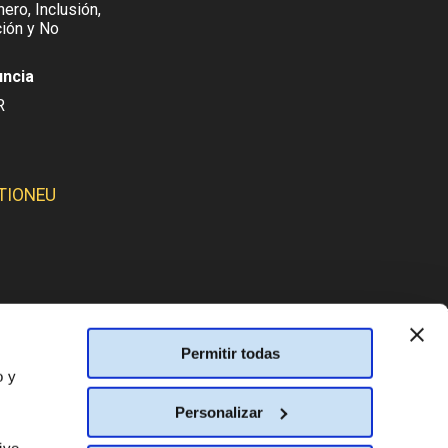
ero, Inclusión,
ión y No
uncia
R
TIONEU
SMOS:
Permitir todas
o y
Personalizar