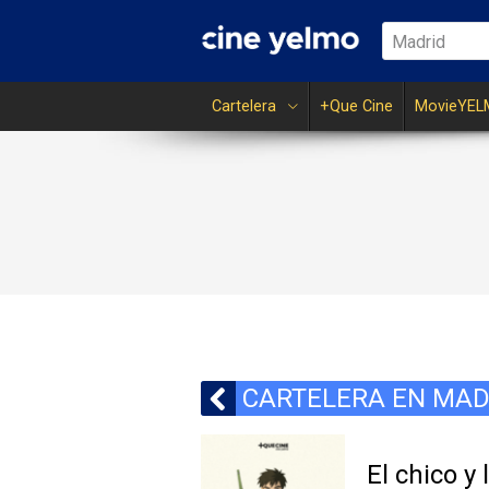
Madrid
Cartelera
+Que Cine
MovieYEL
CARTELERA EN MAD
El chico y