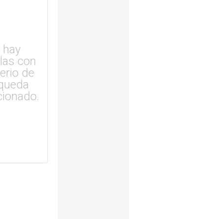
 hay
ulas con
terio de
queda
cionado.