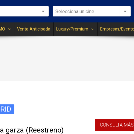
Selecciona un cine
MO
Venta Anticipada
Luxury/Premium
Empresas/Event
RID
CONSULTA MÁS
 la garza (Reestreno)