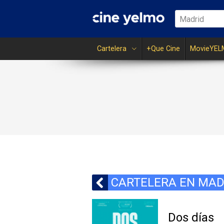
Madrid
Cartelera
+Que Cine
MovieYEL
CARTELERA EN MAD
Dos días