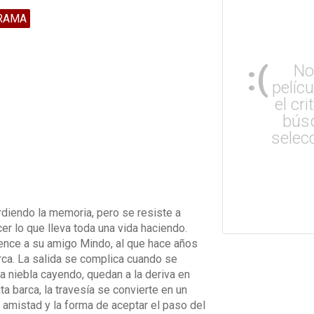
RAMA
:(
No
pelíc
el cri
bús
selec
rdiendo la memoria, pero se resiste a
r lo que lleva toda una vida haciendo.
vence a su amigo Mindo, al que hace años
arca. La salida se complica cuando se
la niebla cayendo, quedan a la deriva en
a barca, la travesía se convierte en un
a amistad y la forma de aceptar el paso del