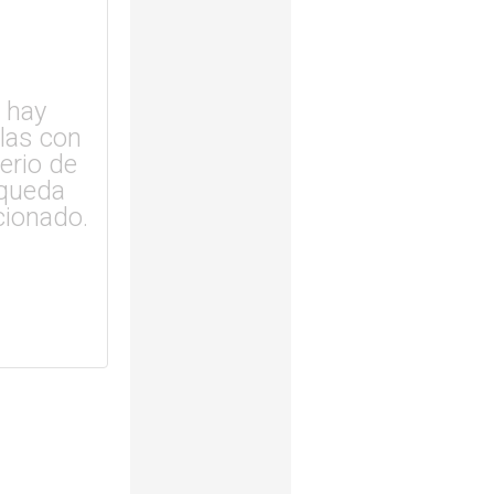
 hay
ulas con
terio de
queda
cionado.