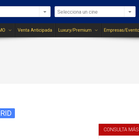
Selecciona un cine
MO
Venta Anticipada
Luxury/Premium
Empresas/Event
RID
CONSULTA MÁS