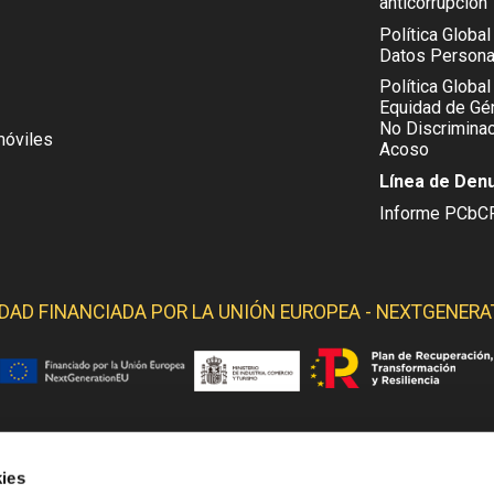
anticorrupción
Política Globa
Datos Persona
Política Global
Equidad de Gén
No Discriminac
móviles
Acoso
Línea de Den
Informe PCbC
IDAD FINANCIADA POR LA
UNIÓN EUROPEA - NEXTGENERA
ies
 YELMO OBTIENE SOPORTE DE LOS SIGUIENTES ORGANI