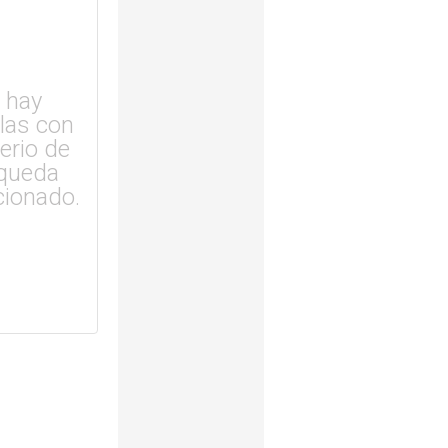
 hay
ulas con
terio de
queda
cionado.