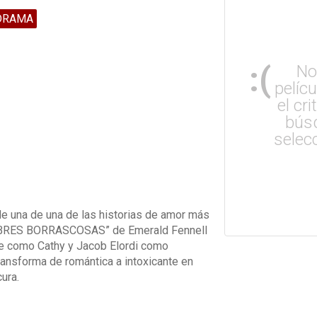
DRAMA
:(
No
pelíc
el cri
bús
selec
 de una de una de las historias de amor más
MBRES BORRASCOSAS” de Emerald Fennell
e como Cathy y Jacob Elordi como
transforma de romántica a intoxicante en
cura.