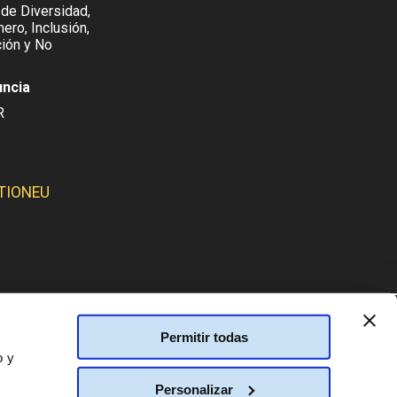
 de Diversidad,
ero, Inclusión,
ión y No
uncia
R
TIONEU
SMOS:
Permitir todas
o y
Personalizar