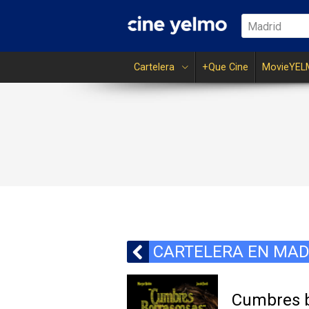
Madrid
Cartelera
+Que Cine
MovieYEL
CARTELERA EN MAD
Cumbres 