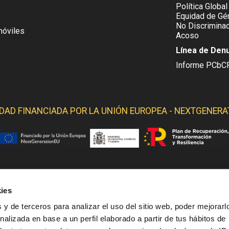
Política Global
Equidad de Gén
No Discriminac
móviles
Acoso
Línea de Den
Informe PCbC
IDAD FINANCIADA POR LA
UNIÓN EUROPEA - NEXTGENERA
 YELMO OBTIENE SOPORTE DE LOS SIGUIENTES ORGANI
ies
 y de terceros para analizar el uso del sitio web, poder mejorarl
nalizada en base a un perfil elaborado a partir de tus hábitos de