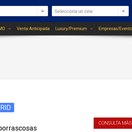
Selecciona un cine
MO
Venta Anticipada
Luxury/Premium
Empresas/Event
RID
CONSULTA MÁS
borrascosas