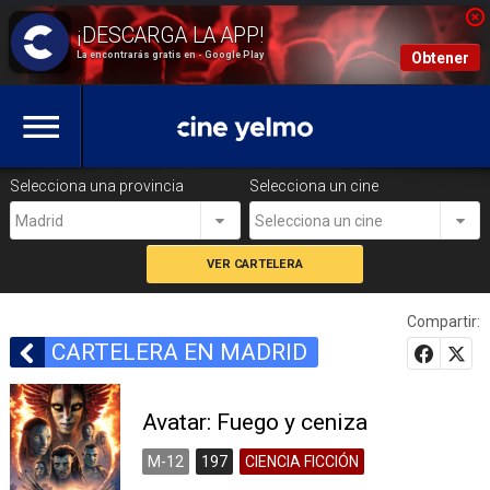
La encontrarás gratis en - Google Play
Obtener
Selecciona una provincia
Selecciona un cine
Madrid
Selecciona un cine
Compartir:
CARTELERA EN MADRID
Avatar: Fuego y ceniza
M-12
197
CIENCIA FICCIÓN