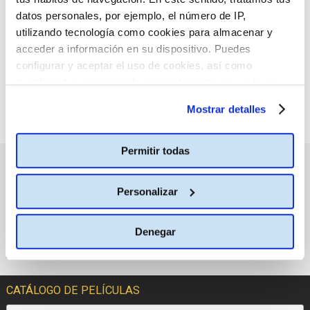
:(
criterio de búsqueda
datos personales, por ejemplo, el número de IP,
seleccionado.
utilizando tecnología como cookies para almacenar y
acceder a información en su dispositivo. Puedes
configurar y aceptar el uso de cookies, así como
modificar tus opciones de consentimiento en cualquier
momento.
Más información
Mostrar detalles
Permitir todas
PRÓXIMOS ESTRENOS
Personalizar
Denegar
CATÁLOGO DE PELÍCULAS