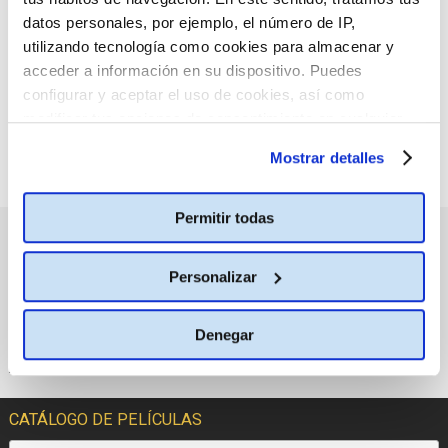
:(
criterio de búsqueda
datos personales, por ejemplo, el número de IP,
seleccionado.
utilizando tecnología como cookies para almacenar y
acceder a información en su dispositivo. Puedes
configurar y aceptar el uso de cookies, así como
modificar tus opciones de consentimiento en cualquier
momento.
Más información
Mostrar detalles
Permitir todas
PRÓXIMOS ESTRENOS
Personalizar
Denegar
CATÁLOGO DE PELÍCULAS