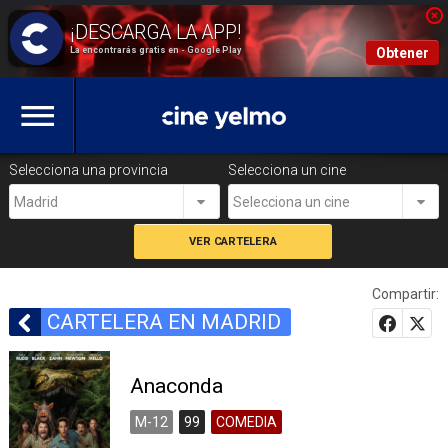
La encontrarás gratis en - Google Play
Obtener
Selecciona una provincia
Selecciona un cine
Madrid
Selecciona un cine
Compartir:
CARTELERA EN MADRID
Anaconda
M-12
99
COMEDIA